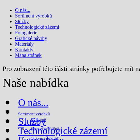
O nás...
Sortiment výrobků
Služby
Technologické zázemí
Fotogalerie
Grafické návrhy
Materiály
Kontakty
Mapa stránek
Pro zobrazení této části stránky potřebujete mít 
Naše nabídka
O nás...
Sortiment výrobků
Služby
Kuchyně
Technologické zázemí
Vestavěné skříně
Obývací pokoje