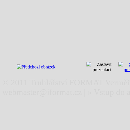
© 2011
Truhlářství FORMAT Verměř
webmaster@iformat.cz
| »
Vstup do 