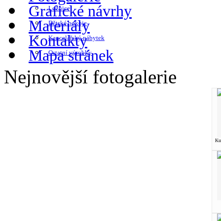
Grafické návrhy
Ložnice
Materiály
Dětské pokoje
Kontakty
Kancelářský nábytek
Mapa stránek
Ostatní výrobky
Nejnovější fotogalerie
Ku