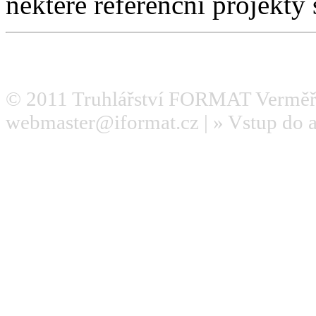
některé referenční projekty
© 2011
Truhlářství FORMAT Verměř
webmaster@iformat.cz
| »
Vstup do 