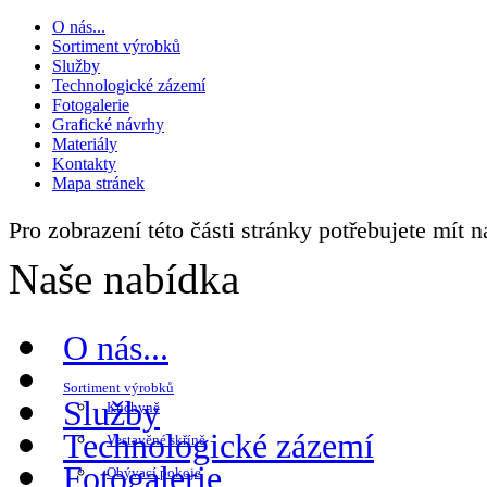
O nás...
Sortiment výrobků
Služby
Technologické zázemí
Fotogalerie
Grafické návrhy
Materiály
Kontakty
Mapa stránek
Pro zobrazení této části stránky potřebujete mít 
Naše nabídka
O nás...
Sortiment výrobků
Služby
Kuchyně
Technologické zázemí
Vestavěné skříně
Fotogalerie
Obývací pokoje