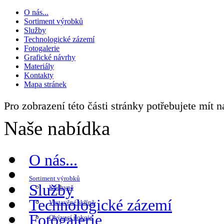
O nás...
Sortiment výrobků
Služby
Technologické zázemí
Fotogalerie
Grafické návrhy
Materiály
Kontakty
Mapa stránek
Pro zobrazení této části stránky potřebujete mít 
Naše nabídka
O nás...
Sortiment výrobků
Služby
Kuchyně
Technologické zázemí
Vestavěné skříně
Fotogalerie
Obývací pokoje