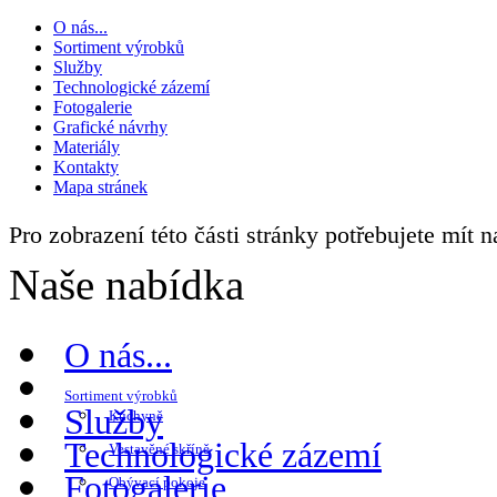
O nás...
Sortiment výrobků
Služby
Technologické zázemí
Fotogalerie
Grafické návrhy
Materiály
Kontakty
Mapa stránek
Pro zobrazení této části stránky potřebujete mít 
Naše nabídka
O nás...
Sortiment výrobků
Služby
Kuchyně
Technologické zázemí
Vestavěné skříně
Fotogalerie
Obývací pokoje