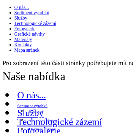
O nás...
Sortiment výrobků
Služby
Technologické zázemí
Fotogalerie
Grafické návrhy
Materiály
Kontakty
Mapa stránek
Pro zobrazení této části stránky potřebujete mít 
Naše nabídka
O nás...
Sortiment výrobků
Služby
Kuchyně
Technologické zázemí
Vestavěné skříně
Fotogalerie
Obývací pokoje