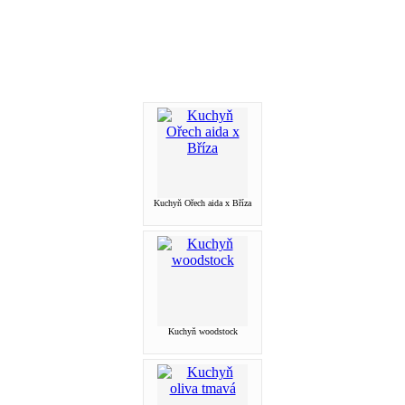
Kuchyň Ořech aida x Bříza
Kuchyň woodstock