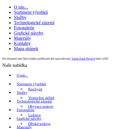
O nás...
Sortiment výrobků
Služby
Technologické zázemí
Fotogalerie
Grafické návrhy
Materiály
Kontakty
Mapa stránek
Pro zobrazení této části stránky potřebujete mít nainstalovaný
Adobe Flash Player 9
nebo vyšší!
Naše nabídka
O nás...
Sortiment výrobků
Kuchyně
Služby
Vestavěné skříně
Technologické zázemí
Obývací pokoje
Fotogalerie
Ložnice
Grafické návrhy
Dětské pokoje
Materiály