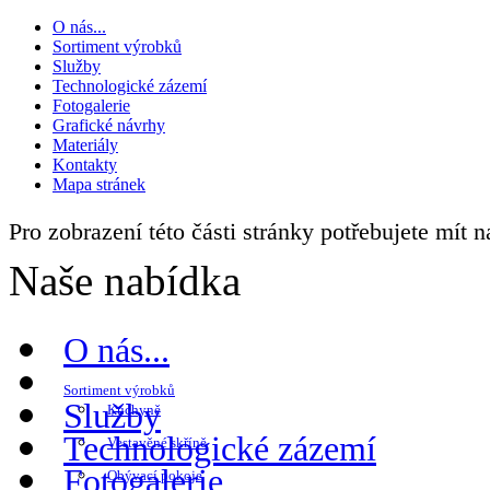
O nás...
Sortiment výrobků
Služby
Technologické zázemí
Fotogalerie
Grafické návrhy
Materiály
Kontakty
Mapa stránek
Pro zobrazení této části stránky potřebujete mít 
Naše nabídka
O nás...
Sortiment výrobků
Služby
Kuchyně
Technologické zázemí
Vestavěné skříně
Fotogalerie
Obývací pokoje