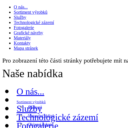
O nás...
Sortiment výrobků
Služby
Technologické zázemí
Fotogalerie
Grafické návrhy
Materiály
Kontakty
Mapa stránek
Pro zobrazení této části stránky potřebujete mít 
Naše nabídka
O nás...
Sortiment výrobků
Služby
Kuchyně
Technologické zázemí
Vestavěné skříně
Fotogalerie
Obývací pokoje