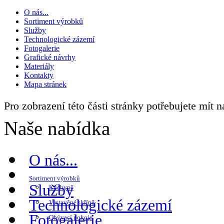
O nás...
Sortiment výrobků
Služby
Technologické zázemí
Fotogalerie
Grafické návrhy
Materiály
Kontakty
Mapa stránek
Pro zobrazení této části stránky potřebujete mít 
Naše nabídka
O nás...
Sortiment výrobků
Služby
Kuchyně
Technologické zázemí
Vestavěné skříně
Fotogalerie
Obývací pokoje