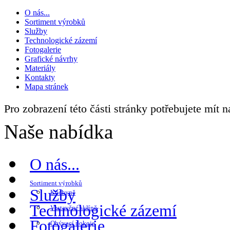
O nás...
Sortiment výrobků
Služby
Technologické zázemí
Fotogalerie
Grafické návrhy
Materiály
Kontakty
Mapa stránek
Pro zobrazení této části stránky potřebujete mít 
Naše nabídka
O nás...
Sortiment výrobků
Služby
Kuchyně
Technologické zázemí
Vestavěné skříně
Fotogalerie
Obývací pokoje