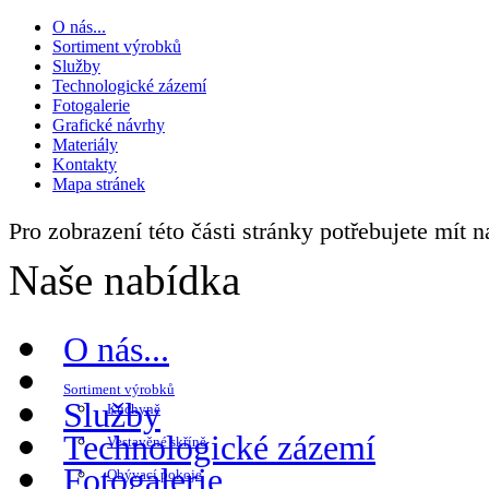
O nás...
Sortiment výrobků
Služby
Technologické zázemí
Fotogalerie
Grafické návrhy
Materiály
Kontakty
Mapa stránek
Pro zobrazení této části stránky potřebujete mít 
Naše nabídka
O nás...
Sortiment výrobků
Služby
Kuchyně
Technologické zázemí
Vestavěné skříně
Fotogalerie
Obývací pokoje