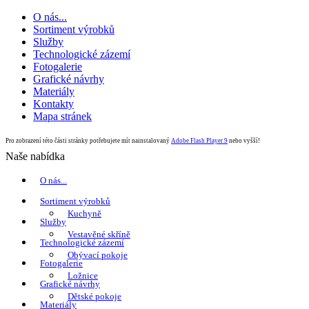
O nás...
Sortiment výrobků
Služby
Technologické zázemí
Fotogalerie
Grafické návrhy
Materiály
Kontakty
Mapa stránek
Pro zobrazení této části stránky potřebujete mít nainstalovaný
Adobe Flash Player 9
nebo vyšší!
Naše nabídka
O nás...
Sortiment výrobků
Kuchyně
Služby
Vestavěné skříně
Technologické zázemí
Obývací pokoje
Fotogalerie
Ložnice
Grafické návrhy
Dětské pokoje
Materiály