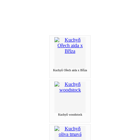
Kuchyň Ořech aida x Bříza
Kuchyň woodstock