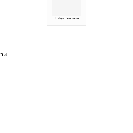
Kuchyň oliva tmavá
3704