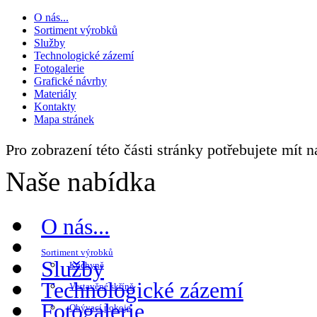
O nás...
Sortiment výrobků
Služby
Technologické zázemí
Fotogalerie
Grafické návrhy
Materiály
Kontakty
Mapa stránek
Pro zobrazení této části stránky potřebujete mít 
Naše nabídka
O nás...
Sortiment výrobků
Služby
Kuchyně
Technologické zázemí
Vestavěné skříně
Fotogalerie
Obývací pokoje