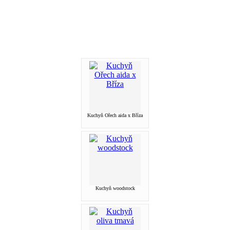
Kuchyň Ořech aida x Bříza
Kuchyň woodstock