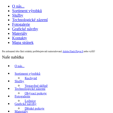
O nás...
Sortiment výrobků
Služby
Technologické zázemí
Fotogalerie
Grafické návrhy
Materiály
Kontakty
Mapa stránek
Pro zobrazení této části stránky potřebujete mít nainstalovaný
Adobe Flash Player 9
nebo vyšší!
Naše nabídka
O nás...
Sortiment výrobků
Kuchyně
Služby
Vestavěné skříně
Technologické zázemí
Obývací pokoje
Fotogalerie
Ložnice
Grafické návrhy
Dětské pokoje
Materiály