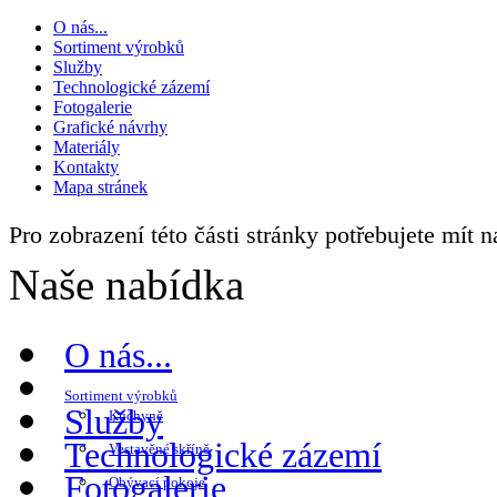
O nás...
Sortiment výrobků
Služby
Technologické zázemí
Fotogalerie
Grafické návrhy
Materiály
Kontakty
Mapa stránek
Pro zobrazení této části stránky potřebujete mít 
Naše nabídka
O nás...
Sortiment výrobků
Služby
Kuchyně
Technologické zázemí
Vestavěné skříně
Fotogalerie
Obývací pokoje