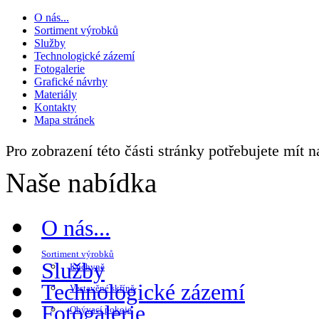
O nás...
Sortiment výrobků
Služby
Technologické zázemí
Fotogalerie
Grafické návrhy
Materiály
Kontakty
Mapa stránek
Pro zobrazení této části stránky potřebujete mít 
Naše nabídka
O nás...
Sortiment výrobků
Služby
Kuchyně
Technologické zázemí
Vestavěné skříně
Fotogalerie
Obývací pokoje