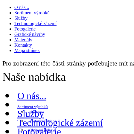
O nás...
Sortiment výrobků
Služby
Technologické zázemí
Fotogalerie
Grafické návrhy
Materiály
Kontakty
Mapa stránek
Pro zobrazení této části stránky potřebujete mít 
Naše nabídka
O nás...
Sortiment výrobků
Služby
Kuchyně
Technologické zázemí
Vestavěné skříně
Fotogalerie
Obývací pokoje