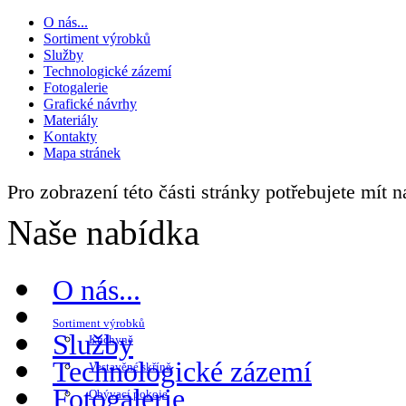
O nás...
Sortiment výrobků
Služby
Technologické zázemí
Fotogalerie
Grafické návrhy
Materiály
Kontakty
Mapa stránek
Pro zobrazení této části stránky potřebujete mít 
Naše nabídka
O nás...
Sortiment výrobků
Služby
Kuchyně
Technologické zázemí
Vestavěné skříně
Fotogalerie
Obývací pokoje