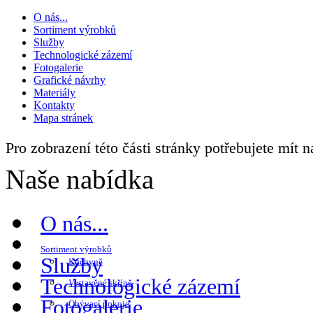
O nás...
Sortiment výrobků
Služby
Technologické zázemí
Fotogalerie
Grafické návrhy
Materiály
Kontakty
Mapa stránek
Pro zobrazení této části stránky potřebujete mít 
Naše nabídka
O nás...
Sortiment výrobků
Služby
Kuchyně
Technologické zázemí
Vestavěné skříně
Fotogalerie
Obývací pokoje