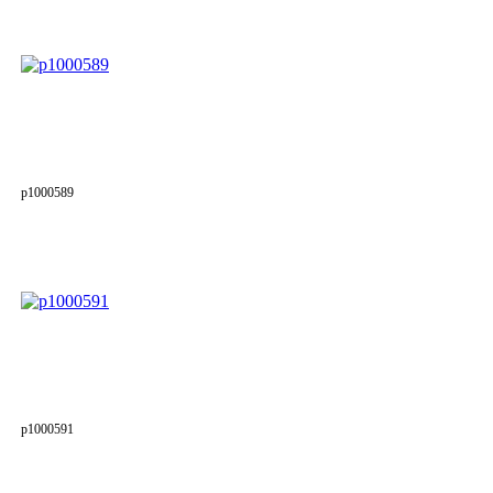
p1000589
p1000591