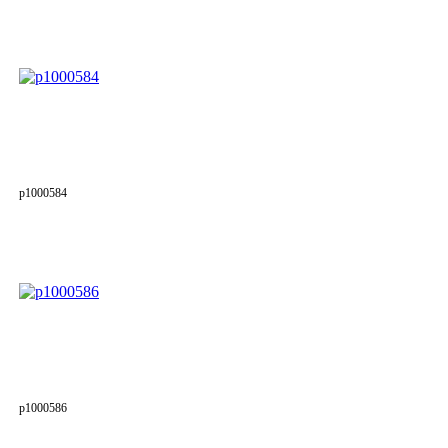
p1000584
p1000586