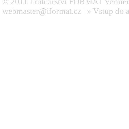
© 2011
Truhlářství FORMAT Verměř
webmaster@iformat.cz
| »
Vstup do 