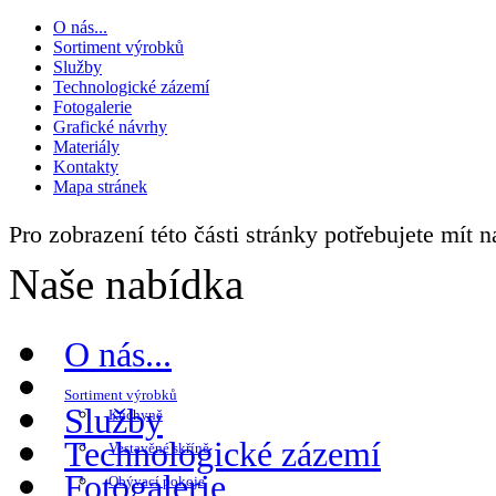
O nás...
Sortiment výrobků
Služby
Technologické zázemí
Fotogalerie
Grafické návrhy
Materiály
Kontakty
Mapa stránek
Pro zobrazení této části stránky potřebujete mít 
Naše nabídka
O nás...
Sortiment výrobků
Služby
Kuchyně
Technologické zázemí
Vestavěné skříně
Fotogalerie
Obývací pokoje