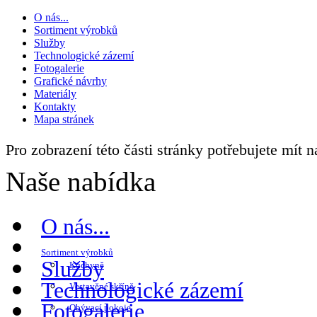
O nás...
Sortiment výrobků
Služby
Technologické zázemí
Fotogalerie
Grafické návrhy
Materiály
Kontakty
Mapa stránek
Pro zobrazení této části stránky potřebujete mít 
Naše nabídka
O nás...
Sortiment výrobků
Služby
Kuchyně
Technologické zázemí
Vestavěné skříně
Fotogalerie
Obývací pokoje