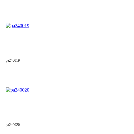
pa240019
pa240020