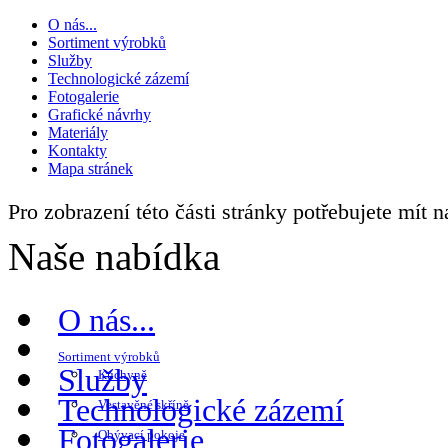
O nás...
Sortiment výrobků
Služby
Technologické zázemí
Fotogalerie
Grafické návrhy
Materiály
Kontakty
Mapa stránek
Pro zobrazení této části stránky potřebujete mít 
Naše nabídka
O nás...
Sortiment výrobků
Služby
Kuchyně
Technologické zázemí
Vestavěné skříně
Fotogalerie
Obývací pokoje