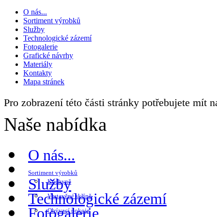
O nás...
Sortiment výrobků
Služby
Technologické zázemí
Fotogalerie
Grafické návrhy
Materiály
Kontakty
Mapa stránek
Pro zobrazení této části stránky potřebujete mít 
Naše nabídka
O nás...
Sortiment výrobků
Služby
Kuchyně
Technologické zázemí
Vestavěné skříně
Fotogalerie
Obývací pokoje