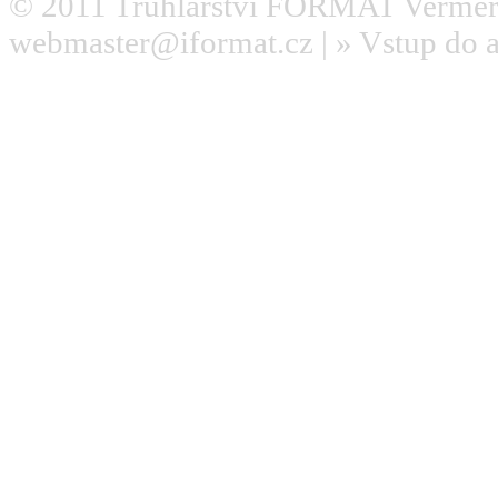
© 2011
Truhlářství FORMAT Verměř
webmaster@iformat.cz
| »
Vstup do 