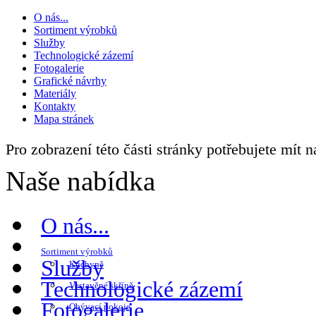
O nás...
Sortiment výrobků
Služby
Technologické zázemí
Fotogalerie
Grafické návrhy
Materiály
Kontakty
Mapa stránek
Pro zobrazení této části stránky potřebujete mít 
Naše nabídka
O nás...
Sortiment výrobků
Služby
Kuchyně
Technologické zázemí
Vestavěné skříně
Fotogalerie
Obývací pokoje