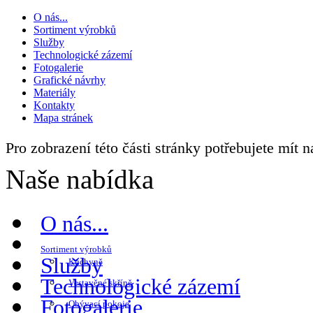
O nás...
Sortiment výrobků
Služby
Technologické zázemí
Fotogalerie
Grafické návrhy
Materiály
Kontakty
Mapa stránek
Pro zobrazení této části stránky potřebujete mít 
Naše nabídka
O nás...
Sortiment výrobků
Služby
Kuchyně
Technologické zázemí
Vestavěné skříně
Fotogalerie
Obývací pokoje