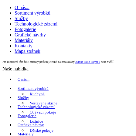
O nás...
Sortiment výrobků
Služby
Technologické zázemí
Fotogalerie
Grafické návrhy
Materiály
Kontakty
Mapa stránek
Pro zobrazení této části stránky potřebujete mít nainstalovaný
Adobe Flash Player 9
nebo vyšší!
Naše nabídka
O nás...
Sortiment výrobků
Kuchyně
Služby
Vestavěné skříně
Technologické zázemí
Obývací pokoje
Fotogalerie
Ložnice
Grafické návrhy
Dětské pokoje
Materiály