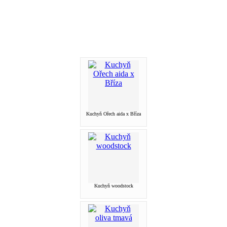
Kuchyň Ořech aida x Bříza
Kuchyň woodstock