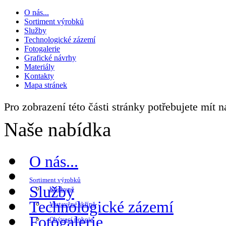
O nás...
Sortiment výrobků
Služby
Technologické zázemí
Fotogalerie
Grafické návrhy
Materiály
Kontakty
Mapa stránek
Pro zobrazení této části stránky potřebujete mít 
Naše nabídka
O nás...
Sortiment výrobků
Služby
Kuchyně
Technologické zázemí
Vestavěné skříně
Fotogalerie
Obývací pokoje