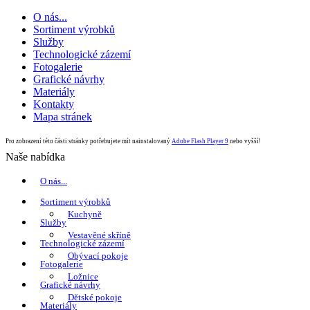
O nás...
Sortiment výrobků
Služby
Technologické zázemí
Fotogalerie
Grafické návrhy
Materiály
Kontakty
Mapa stránek
Pro zobrazení této části stránky potřebujete mít nainstalovaný
Adobe Flash Player 9
nebo vyšší!
Naše nabídka
O nás...
Sortiment výrobků
Kuchyně
Služby
Vestavěné skříně
Technologické zázemí
Obývací pokoje
Fotogalerie
Ložnice
Grafické návrhy
Dětské pokoje
Materiály