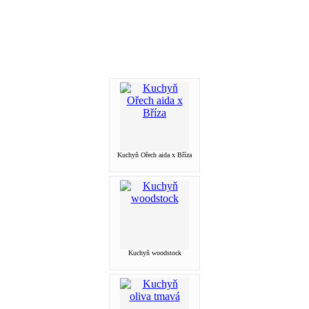
Kuchyň Ořech aida x Bříza
Kuchyň woodstock