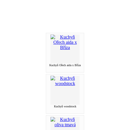
Kuchyň Ořech aida x Bříza
Kuchyň woodstock