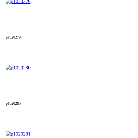
p1020279
p1020280