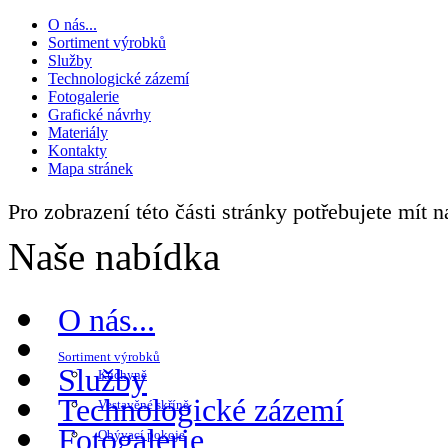
O nás...
Sortiment výrobků
Služby
Technologické zázemí
Fotogalerie
Grafické návrhy
Materiály
Kontakty
Mapa stránek
Pro zobrazení této části stránky potřebujete mít 
Naše nabídka
O nás...
Sortiment výrobků
Služby
Kuchyně
Technologické zázemí
Vestavěné skříně
Fotogalerie
Obývací pokoje