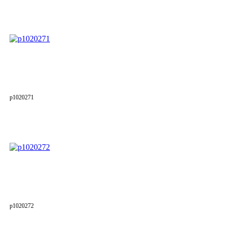
p1020271
p1020272