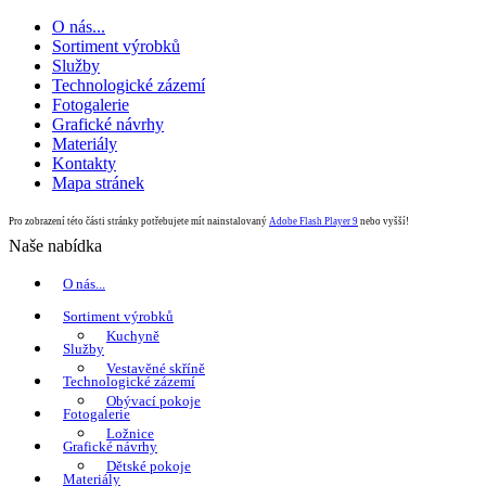
O nás...
Sortiment výrobků
Služby
Technologické zázemí
Fotogalerie
Grafické návrhy
Materiály
Kontakty
Mapa stránek
Pro zobrazení této části stránky potřebujete mít nainstalovaný
Adobe Flash Player 9
nebo vyšší!
Naše nabídka
O nás...
Sortiment výrobků
Kuchyně
Služby
Vestavěné skříně
Technologické zázemí
Obývací pokoje
Fotogalerie
Ložnice
Grafické návrhy
Dětské pokoje
Materiály