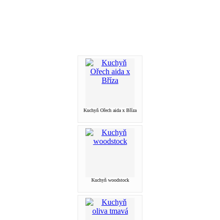
Kuchyň Ořech aida x Bříza
Kuchyň woodstock