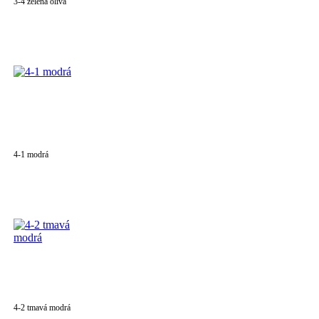
3-4 zelená oliva
4-1 modrá
4-2 tmavá modrá