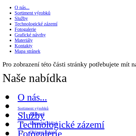
O nás...
Sortiment výrobků
Služby
Technologické zázemí
Fotogalerie
Grafické návrhy
Materiály
Kontakty
Mapa stránek
Pro zobrazení této části stránky potřebujete mít 
Naše nabídka
O nás...
Sortiment výrobků
Služby
Kuchyně
Technologické zázemí
Vestavěné skříně
Fotogalerie
Obývací pokoje