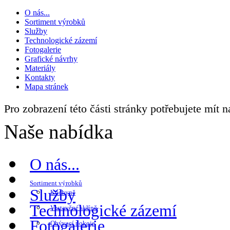
O nás...
Sortiment výrobků
Služby
Technologické zázemí
Fotogalerie
Grafické návrhy
Materiály
Kontakty
Mapa stránek
Pro zobrazení této části stránky potřebujete mít 
Naše nabídka
O nás...
Sortiment výrobků
Služby
Kuchyně
Technologické zázemí
Vestavěné skříně
Fotogalerie
Obývací pokoje