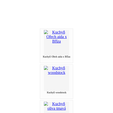
Kuchyň Ořech aida x Bříza
Kuchyň woodstock