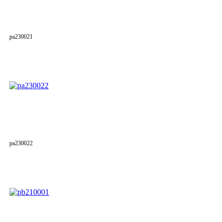
pa230021
pa230022