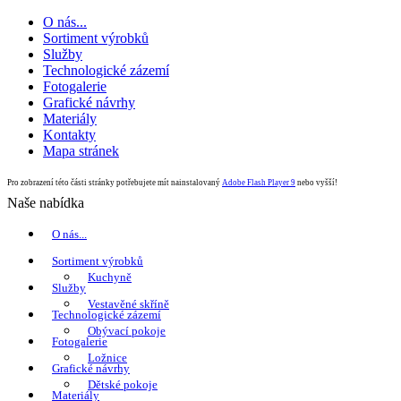
O nás...
Sortiment výrobků
Služby
Technologické zázemí
Fotogalerie
Grafické návrhy
Materiály
Kontakty
Mapa stránek
Pro zobrazení této části stránky potřebujete mít nainstalovaný
Adobe Flash Player 9
nebo vyšší!
Naše nabídka
O nás...
Sortiment výrobků
Kuchyně
Služby
Vestavěné skříně
Technologické zázemí
Obývací pokoje
Fotogalerie
Ložnice
Grafické návrhy
Dětské pokoje
Materiály