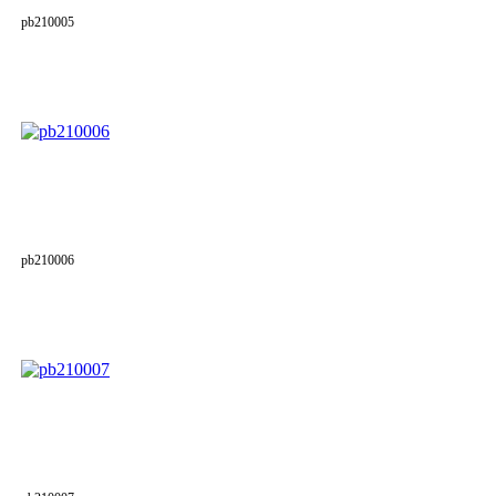
pb210005
pb210006