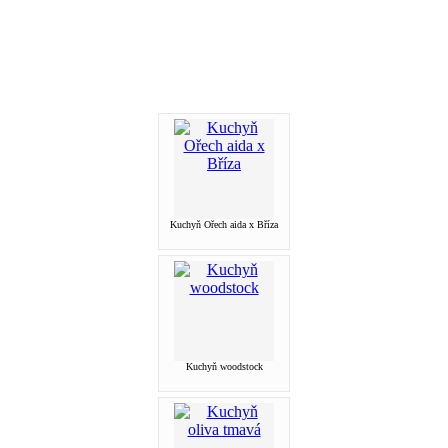
Kuchyň Ořech aida x Bříza
Kuchyň woodstock