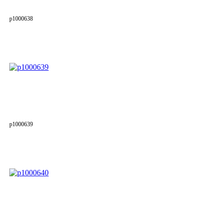
p1000638
p1000639