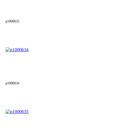
p1000632
p1000634