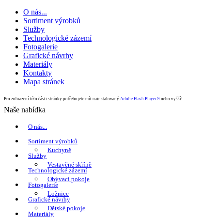
O nás...
Sortiment výrobků
Služby
Technologické zázemí
Fotogalerie
Grafické návrhy
Materiály
Kontakty
Mapa stránek
Pro zobrazení této části stránky potřebujete mít nainstalovaný
Adobe Flash Player 9
nebo vyšší!
Naše nabídka
O nás...
Sortiment výrobků
Kuchyně
Služby
Vestavěné skříně
Technologické zázemí
Obývací pokoje
Fotogalerie
Ložnice
Grafické návrhy
Dětské pokoje
Materiály