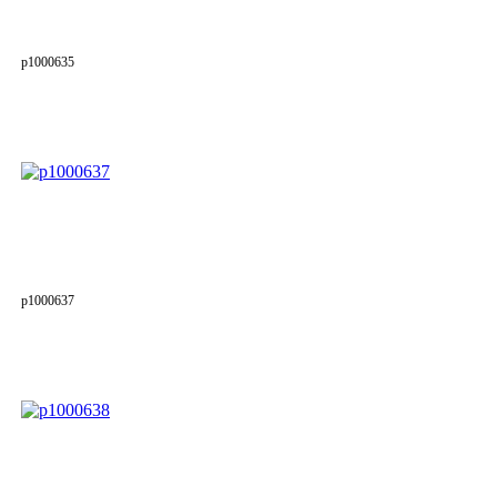
p1000635
p1000637