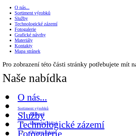
O nás...
Sortiment výrobků
Služby
Technologické zázemí
Fotogalerie
Grafické návrhy
Materiály
Kontakty
Mapa stránek
Pro zobrazení této části stránky potřebujete mít 
Naše nabídka
O nás...
Sortiment výrobků
Služby
Kuchyně
Technologické zázemí
Vestavěné skříně
Fotogalerie
Obývací pokoje