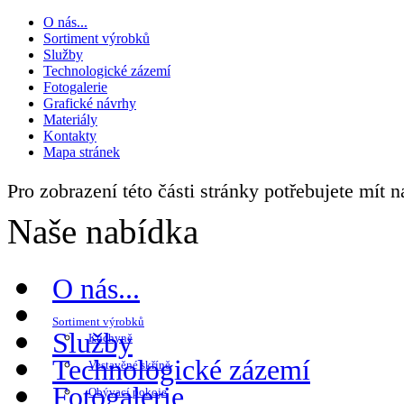
O nás...
Sortiment výrobků
Služby
Technologické zázemí
Fotogalerie
Grafické návrhy
Materiály
Kontakty
Mapa stránek
Pro zobrazení této části stránky potřebujete mít 
Naše nabídka
O nás...
Sortiment výrobků
Služby
Kuchyně
Technologické zázemí
Vestavěné skříně
Fotogalerie
Obývací pokoje