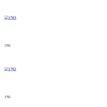
1783
1792