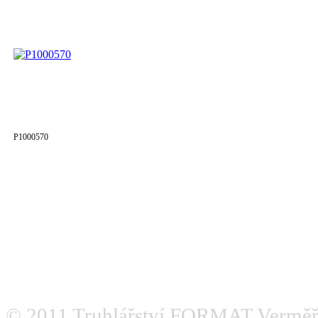
P1000570
© 2011
Truhlářství FORMAT Verměř