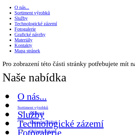
O nás...
Sortiment výrobků
Služby
Technologické zázemí
Fotogalerie
Grafické návrhy
Materiály
Kontakty
Mapa stránek
Pro zobrazení této části stránky potřebujete mít 
Naše nabídka
O nás...
Sortiment výrobků
Služby
Kuchyně
Technologické zázemí
Vestavěné skříně
Fotogalerie
Obývací pokoje