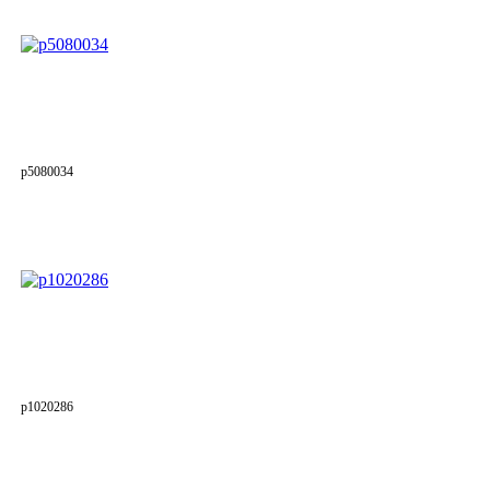
p5080034
p1020286