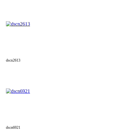
dscn2613
dscn6921