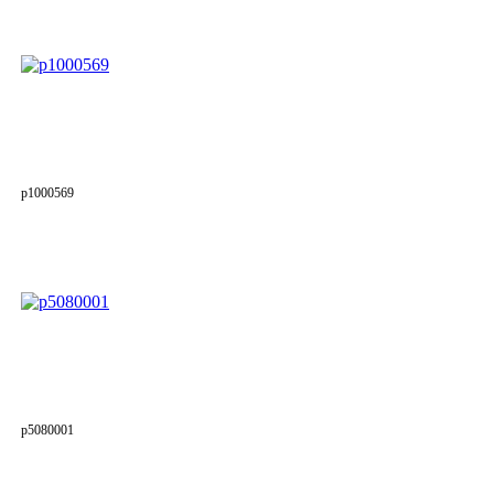
p1000569
p5080001