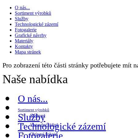
O nás...
Sortiment výrobků
Služby
Technologické zázemí
Fotogalerie
Grafické návrhy
Materiály
Kontakty
Mapa stránek
Pro zobrazení této části stránky potřebujete mít 
Naše nabídka
O nás...
Sortiment výrobků
Služby
Kuchyně
Technologické zázemí
Vestavěné skříně
Fotogalerie
Obývací pokoje