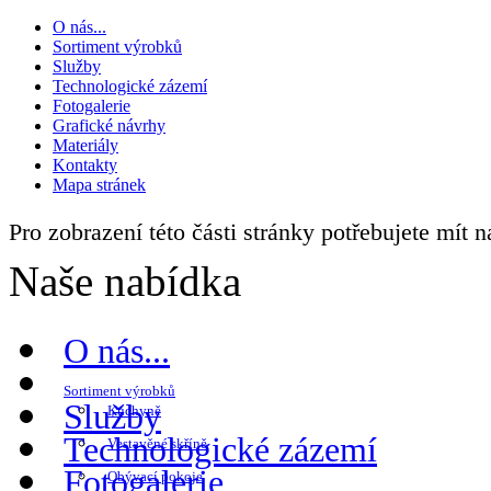
O nás...
Sortiment výrobků
Služby
Technologické zázemí
Fotogalerie
Grafické návrhy
Materiály
Kontakty
Mapa stránek
Pro zobrazení této části stránky potřebujete mít 
Naše nabídka
O nás...
Sortiment výrobků
Služby
Kuchyně
Technologické zázemí
Vestavěné skříně
Fotogalerie
Obývací pokoje