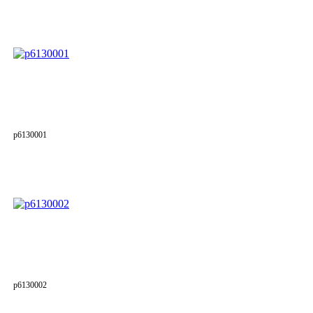
p6130001
p6130002