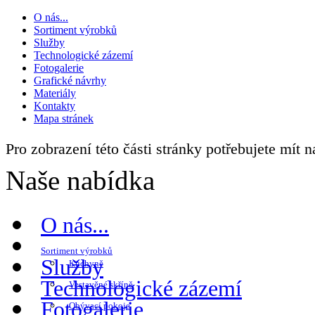
O nás...
Sortiment výrobků
Služby
Technologické zázemí
Fotogalerie
Grafické návrhy
Materiály
Kontakty
Mapa stránek
Pro zobrazení této části stránky potřebujete mít 
Naše nabídka
O nás...
Sortiment výrobků
Služby
Kuchyně
Technologické zázemí
Vestavěné skříně
Fotogalerie
Obývací pokoje