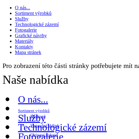
O nás...
Sortiment výrobků
Služby
Technologické zázemí
Fotogalerie
Grafické návrhy
Materiály
Kontakty
Mapa stránek
Pro zobrazení této části stránky potřebujete mít 
Naše nabídka
O nás...
Sortiment výrobků
Služby
Kuchyně
Technologické zázemí
Vestavěné skříně
Fotogalerie
Obývací pokoje