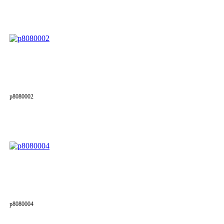
p8080002
p8080004